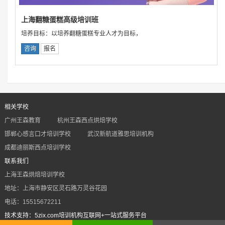
上海翻糖蛋糕高级培训班
培养目标：以培养翻糖蛋糕专业人才为目标，
咨询
报名
相关学校
广州王森教育
杭州王森西点烘焙学校
邯郸心感言口才培训学校
武汉新航道雅思培训机构
成都迪丽斯西点培训学校
联系我们
上海王森烘焙培训学校
地址：上海市静安区灵石路万灵谷花园
电话：15515672211
技术支持：5zix.com培训机构互联网+一站式服务平台