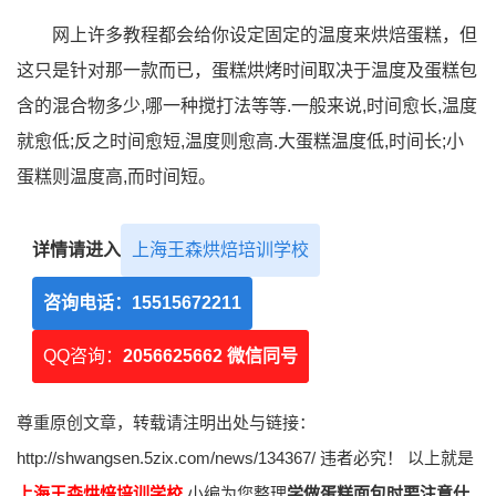
网上许多教程都会给你设定固定的温度来烘焙蛋糕，但
这只是针对那一款而已，蛋糕烘烤时间取决于温度及蛋糕包
含的混合物多少,哪一种搅打法等等.一般来说,时间愈长,温度
就愈低;反之时间愈短,温度则愈高.大蛋糕温度低,时间长;小
蛋糕则温度高,而时间短。
详情请进入
上海王森烘焙培训学校
咨询电话：
15515672211
QQ咨询：
2056625662 微信同号
尊重原创文章，转载请注明出处与链接：
http://shwangsen.5zix.com/news/134367/ 违者必究！ 以上就是
上海王森烘焙培训学校
小编为您整理
学做蛋糕面包时要注意什