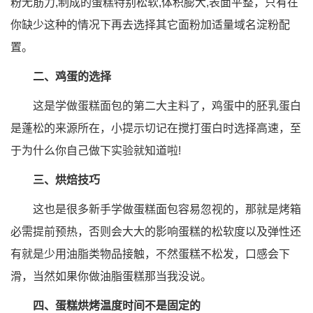
粉无筋力,制成的蛋糕特别松软,体积膨大,表面平整，只有在
你缺少这种的情况下再去选择其它面粉加适量域名淀粉配
置。
二、鸡蛋的选择
这是学做蛋糕面包的第二大主料了，鸡蛋中的胚乳蛋白
是蓬松的来源所在，小提示切记在搅打蛋白时选择高速，至
于为什么你自己做下实验就知道啦!
三、烘焙技巧
这也是很多新手学做蛋糕面包容易忽视的，那就是烤箱
必需提前预热，否则会大大的影响蛋糕的松软度以及弹性还
有就是少用油脂类物品接触，不然蛋糕不松发，口感会下
滑，当然如果你做油脂蛋糕那当我没说。
四、蛋糕烘烤温度时间不是固定的